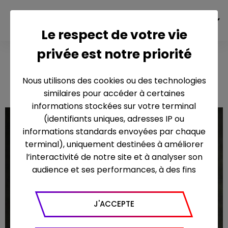
FR
Le respect de votre vie
privée est notre priorité
Sélectio
Canal+ - 90mn
nneurs
Nous utilisons des cookies ou des technologies
similaires pour accéder à certaines
informations stockées sur votre terminal
(identifiants uniques, adresses IP ou
informations standards envoyées par chaque
terminal), uniquement destinées à améliorer
l’interactivité de notre site et à analyser son
audience et ses performances, à des fins
statistiques. Nous utilisons à ce titre l’outil
Google Analytics pour générer des rapports
J'ACCEPTE
sur le trafic (nombre de visites, temps passé
sur le site, nombre de pages vues en moyenne,