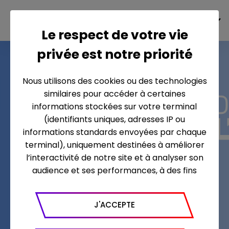
FR
Le respect de votre vie
privée est notre priorité
Nous utilisons des cookies ou des technologies
similaires pour accéder à certaines
informations stockées sur votre terminal
(identifiants uniques, adresses IP ou
MAXIMAL
informations standards envoyées par chaque
terminal), uniquement destinées à améliorer
PRODUCTIONS
l’interactivité de notre site et à analyser son
audience et ses performances, à des fins
statistiques. Nous utilisons à ce titre l’outil
Google Analytics pour générer des rapports
J'ACCEPTE
sur le trafic (nombre de visites, temps passé
sur le site, nombre de pages vues en moyenne,