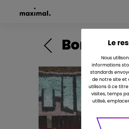
Boris John
Le res
Nous utiliso
informations sto
standards envoyé
de notre site et
utilisons à ce tit
visites, temps p
utilisé, emplace