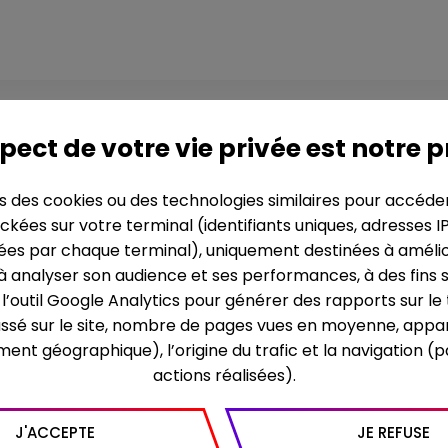
son, la fête est fi
pect de votre vie privée est notre p
ns des cookies ou des technologies similaires pour accéde
ckées sur votre terminal (identifiants uniques, adresses I
SYNOPSIS
es par chaque terminal), uniquement destinées à améliore
 à analyser son audience et ses performances, à des fins s
Élu triomphalement en 2
re l’outil Google Analytics pour générer des rapports sur l
vaste majorité pour le 
assé sur le site, nombre de pages vues en moyenne, appar
Thatcher, Boris Johnson 
slogan simple : « réaliser 
ment géographique), l’origine du trafic et la navigation (
de la politique brita
actions réalisées).
confiance dans la démoc
demi au pouvoir pour qu
chute. Longtemps, les 
J'ACCEPTE
JE REFUSE