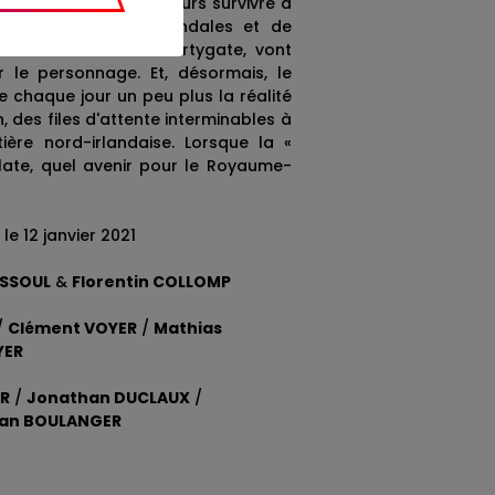
c la vérité, et à toujours survivre à
ne succession de scandales et de
on de la covid au Partygate, vont
 le personnage. Et, désormais, le
e chaque jour un peu plus la réalité
, des files d'attente interminables à
ière nord-irlandaise. Lorsque la «
late, quel avenir pour le Royaume-
le 12 janvier 2021
ISSOUL
&
Florentin COLLOMP
/
Clément VOYER
/
Mathias
YER
ER
/
Jonathan DUCLAUX
/
an BOULANGER