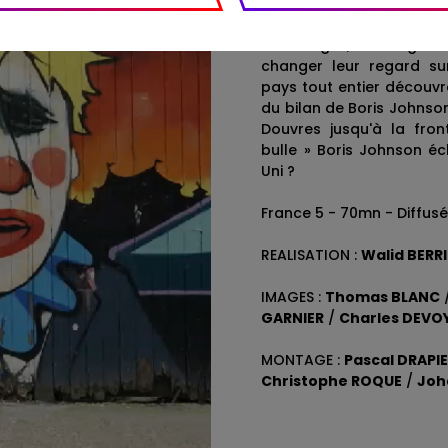
capacité à s'arranger ave
ses propres gaffes. U
mensonges, de la gesti
changer leur regard sur
pays tout entier découvr
du bilan de Boris Johnson
Douvres jusqu'à la front
bulle » Boris Johnson éc
Uni ?
France 5 - 70mn - Diffusé 
REALISATION :
Walid BERR
IMAGES :
Thomas BLANC
GARNIER
/
Charles DEVO
MONTAGE :
Pascal DRAPI
Christophe ROQUE
/
Joh